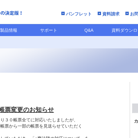
パンフレット
資料請求
お
製品情報
サポート
Q&A
資料ダウンロ
帳票変更のお知らせ
おり３０帳票全てに対応いたしましたが、
応帳票から一部の帳票を見送らせていただく