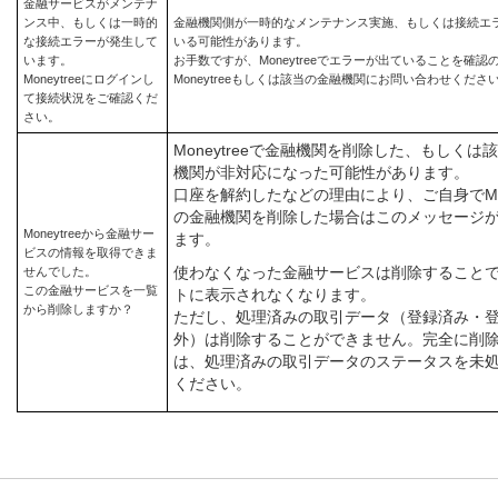
金融サービスがメンテナ
ンス中、もしくは一時的
金融機関側が一時的なメンテナンス実施、もしくは接続エ
な接続エラーが発生して
いる可能性があります。
います。
お手数ですが、Moneytreeでエラーが出ていることを確認
Moneytreeにログインし
Moneytreeもしくは該当の金融機関にお問い合わせくださ
て接続状況をご確認くだ
さい。
Moneytreeで金融機関を削除した、もしくは
機関が非対応になった可能性があります。
口座を解約したなどの理由により、ご自身でMone
の金融機関を削除した場合はこのメッセージ
Moneytreeから金融サー
ます。
ビスの情報を取得できま
使わなくなった金融サービスは削除すること
せんでした。
この金融サービスを一覧
トに表示されなくなります。
から削除しますか？
ただし、処理済みの取引データ（登録済み・
外）は削除することができません。完全に削
は、処理済みの取引データのステータスを未
ください。