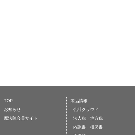
TOP
製品情報
お知らせ
会計クラウド
魔法陣会員サイト
法人税・地方税
内訳書・概況書