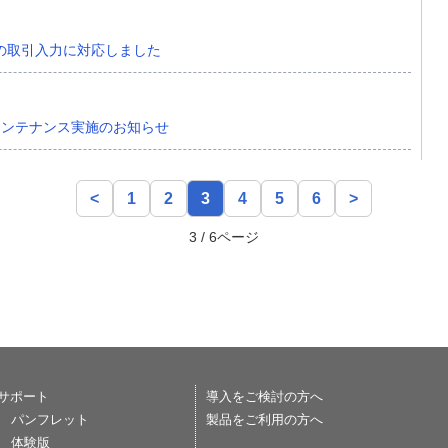
の取引入力に対応しました
」メンテナンス実施のお知らせ
3
<
1
2
4
5
6
>
3 / 6ページ
サポート
導入をご検討の方へ
パンフレット
製品をご利用の方へ
体験版