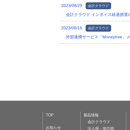
2023/08/29
会計クラウド
会計クラウド インボイス経過措置
2023/08/16
会計クラウド
外部連携サービス「Moneytree
TOP
製品情報
会計クラウド
お知らせ
法人税・地方税